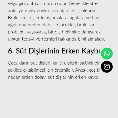
veya gıcırdatması durumudur. Genellikle stres,
anksiyete veya uyku sorunları ile ilişkilendirilir.
Bruksizm, dişlerde aşınmalara, ağrılara ve baş
ağrılarına neden olabilir. Çocuklar, bruksizm
problemi yaşıyorsa, bir diş hekimine danışarak
uygun tedavi yöntemleri hakkında bilgi almalıdır.
6. Süt Dişlerinin Erken Kaybı
Çocukların süt dişleri, kalıcı dişlerin sağlıklı bir
şekilde çıkabilmesi için önemlidir. Ancak çeşitli
nedenlerden dolayı süt dişlerinin erken kaybı
yaşanabilir. Bu durum, dişlerin yerinde olmaması
nedeniyle kalıcı dişlerin yanlış konumda çıkmasına
neden olabilir. Süt dişlerinin erken kaybı,
ortodontik problemleri de beraberinde getirebilir.
7. Florozis